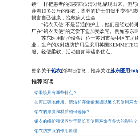
镜
”
一样把患者的病变部位清晰地显现出来。但与
穿着
10
多公斤的铅衣，
柔弱
的护士们似乎变得
“
威
损害自己健康，
挽救病人生命：
“
铅衣
天使”
不是普通的护士，她们是经过特
厂在
“铅衣天使”的宠爱下愈加受欢迎。例如苏东
苏东医用防护设备厂位于苏州市吴中区车坊
业，生产的
X
射线防护用品采用英国
KEMMETEC
服、轻便柔软、活动自如等诸多优点。
更多关于
铅衣
的详细信息，推荐关注
苏东医用
:
ht
推荐阅读
·
铅眼镜具有哪些特点？
·
如何正确地使用、清洁和存储铅围裙以延长其使用寿命
·
铅衣的厚度和材质如何选择？
·
铅衣的维护和保养对于延长其使用寿命有多大的影响？
·
铅衣防护服的作用原理