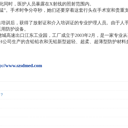
此同时，医护人员暴露在
X
射线的照射范围内。
猛
”
。手术时争分夺秒，她们还要穿着这套行头在手术室和贵重
殊培训后，获得了放射证和介入培训证的专业护理人员。由于人
医用防护设备。
绕城高速出口江东工业园，工厂成立于
2003
年
2
月，是一家专业从
H
公司生产的含铅
铅衣
和无铅新型超轻、超柔、超薄型防护材料
tp://www.szsdmed.com
？