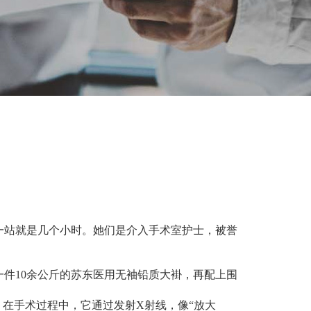
一站就是
几
个小时。她们是介入手术室护士，被誉
一件
10
余公斤的
苏东医用
无袖铅质大褂，再配上围
，在手术过程中，它通过发射
X
射线，像
“
放大