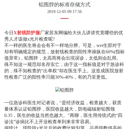
铅围脖的标准存储方式
2019-12-05 09:17:56
今日
X射线防护服
厂家苏东
网编给大伙儿讲讲究竟哪些的优
秀人才该做x光片检查呢?
不一样的医生将会会有不一样地分辨。可是，wei生部对于
却有明确规定的规范，放射线检查的阳性率操纵在60%(指标
值异常)，铅围脖，太高而将会出現误诊，太低则会乱用。
殊不知这一规范却名存实亡，由于这一指标值是对于急诊科
的，殊不知检查的“出单权”却在医生手上。这造成医院放射
性检查广泛的阳性率只能30%-40%，有的乃至更低。
一位急诊科医生对记者说，“是经济收益，检查越大，获质
量体系认证铅围脖，医院收益越大，防电磁辐射铅围领
0.35，医生的收益当然也越大。”再聊，医生用传统式的“四
诊法”诊病比不上开业检查单到来非常容易。
据统计，现阶段x光片片的收费比较划算，品质指数值高的