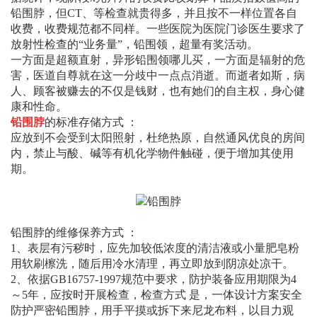
铅围脖，但CT、等检查就贵得多，并且按不一样位置各自
收费，收费规范都不同样。一些医院为医院门诊医生要求了
放射性检查的“业务量”，铅围领，超量有奖活动。
一方面是超额直射，异形铅围领哪儿买，一方面是辐射的危
害，医道自尊就在这一分歧中一点点消逝。而逝者如斯，病
人、顾客被赚去的不仅是钱财，也有她们的自主权，身心健
康和性命。
铅围脖
的
标准
存储方式 ：
应放到不会受到太阳照射，杜绝热原，自然通风优良的房间
内，禁止与酸、碱等有机化学物件触碰，便于增加其使用
期。
铅围脖的维修保养方式 ：
1、表层有污秽时，应先加较低浓度的清洁液或小量肥皂粉
用软刷檫洗，随后用冷水清理，再立即放到阴凉处凉干。
2、依据GB16757-1997规范中要求，防护装备应用期限为4
～5年，应按时开展检查，检查方式 是，一体设计方案安全
防护严密铅围脖，用手平摸或拆下来尼龙布料，以目力观