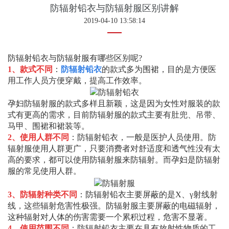
防辐射铅衣与防辐射服区别讲解
2019-04-10 13:58:14
防辐射铅衣与防辐射服有哪些区别呢?
1、款式不同
：
防辐射铅衣
的款式多为围裙，目的是方便医
用工作人员方便穿戴，提高工作效率。
孕妇防辐射服的款式多样且新颖，这是因为女性对服装的款
式有更高的需求，目前防辐射服的款式主要有肚兜、吊带、
马甲、围裙和裙装等。
2、使用人群不同
：防辐射铅衣，一般是医护人员使用。防
辐射服使用人群更广，只要消费者对舒适度和透气性没有太
高的要求，都可以使用防辐射服来防辐射。而孕妇是防辐射
服的常见使用人群。
3、防辐射种类不同
：防辐射铅衣主要屏蔽的是X、γ射线射
线，这些辐射危害性极强。防辐射服主要屏蔽的电磁辐射，
这种辐射对人体的伤害需要一个累积过程，危害不显著。
4、使用范围不同
：防辐射铅衣主要在具有放射性物质的工